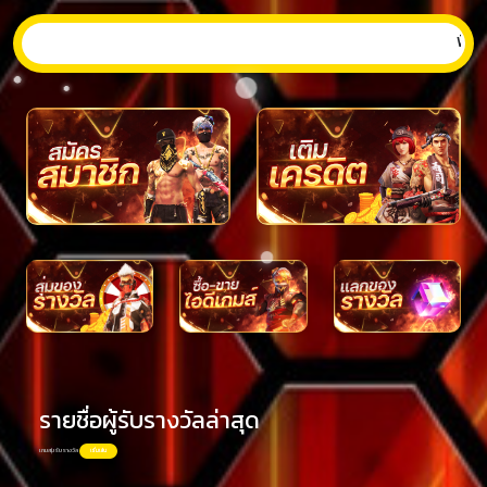
พิเศษวัน
รายชื่อผู้รับรางวัลล่าสุด
เกมสุ่มรับรางวัล
เริ่มเล่น